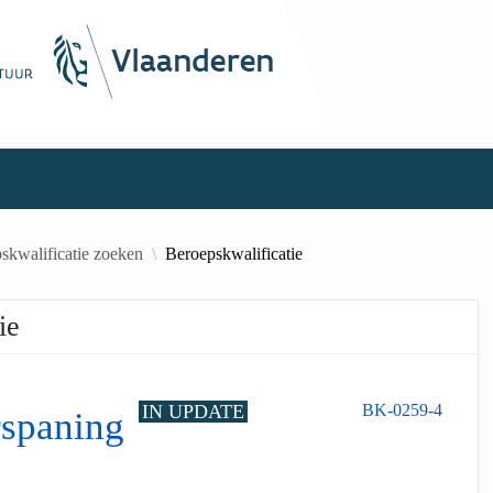
skwalificatie zoeken
Beroepskwalificatie
ie
IN UPDATE
BK-0259-4
erspaning