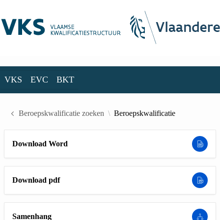
Skip to Main Content
VKS
EVC
BKT
VKS
EVC
BKT
Beroepskwalificatie zoeken
Beroepskwalificatie
Download Word
Download pdf
Samenhang