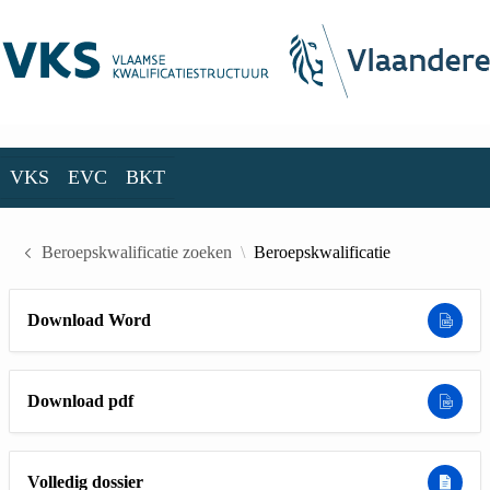
Skip to Main Content
VKS
EVC
BKT
VKS
EVC
BKT
Beroepskwalificatie zoeken
Beroepskwalificatie
Download Word
Download pdf
Volledig dossier