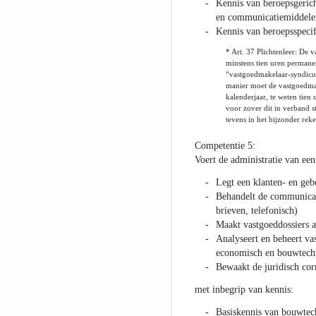
Kennis van beroepsgerich
en communicatiemiddele
Kennis van beroepsspeci
* Art. 37 Plichtenleer: De
minstens tien uren permane
“vastgoedmakelaar-syndicus
manier moet de vastgoedma
kalenderjaar, te weten tie
voor zover dit in verband 
tevens in het bijzonder reke
Competentie 5:
Voert de administratie van een 
Legt een klanten- en geb
Behandelt de communicati
brieven, telefonisch)
Maakt vastgoeddossiers 
Analyseert en beheert vast
economisch en bouwtech
Bewaakt de juridisch cor
met inbegrip van kennis:
Basiskennis van bouwtec