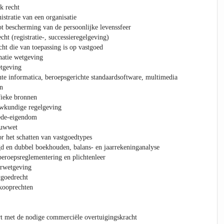
k recht
stratie van een organisatie
ot bescherming van de persoonlijke levenssfeer
cht (registratie-, successieregelgeving)
cht die van toepassing is op vastgoed
natie wetgeving
tgeving
te informatica, beroepsgerichte standaardsoftware, multimedia
n
fieke bronnen
wkundige regelgeving
ede-eigendom
ouwwet
 het schatten van vastgoedtypes
d en dubbel boekhouden, balans- en jaarrekeninganalyse
eroepsreglementering en plichtenleer
urwetgeving
tgoedrecht
kooprechten
 met de nodige commerciële overtuigingskracht