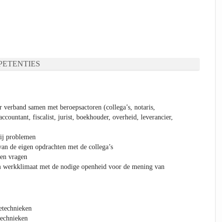
ETENTIES
r verband samen met beroepsactoren (collega’s, notaris,
ccountant, fiscalist, jurist, boekhouder, overheid, leverancier,
bij problemen
van de eigen opdrachten met de collega’s
 en vragen
m werkklimaat met de nodige openheid voor de mening van
etechnieken
echnieken