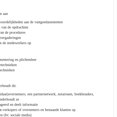
am aan
woordelijkheden aan de vastgoedassistenten
g van de opdrachten
van de procedures
mvergaderingen
an de medewerkers op
entering en plichtenleer
etechnieken
echnieken
rhoudt dit.
idaat)overnemers, een partnernetwerk, notarissen, boekhouders,
onderhoudt ze
ageerd en deelt informatie
t-verkopers of overnemers en bestaande klanten op
n (bv. sociale media)