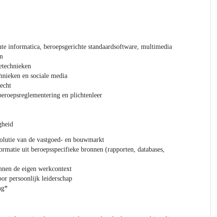
te informatica, beroepsgerichte standaardsoftware, multimedia
n
etechnieken
hnieken en sociale media
echt
eroepsreglementering en plichtenleer
gheid
volutie van de vastgoed- en bouwmarkt
ormatie uit beroepsspecifieke bronnen (rapporten, databases,
innen de eigen werkcontext
oor persoonlijk leiderschap
ng*