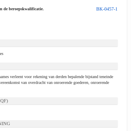
BK-0457-1
an de beroepskwalificatie.
es
ames verleent voor rekening van derden bepalende bijstand teneinde
overeenkomst van overdracht van onroerende goederen, onroerende
QF)
NING