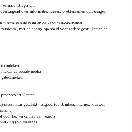
- en innovatiegericht
overtuigend over informatie, ideeën, problemen en oplossingen
 in functie van de klant en de kandidaat-overnemer
municatie, met de nodige openheid voor andere gebruiken en de
etechnieken
hnieken en sociale media
ngstechnieken
prospecteert klanten
e) media naar geschikt vastgoed (databanken, internet, kranten,
taris,…)
ed door het verkennen van regio’s
ewerking (bv. mailing)