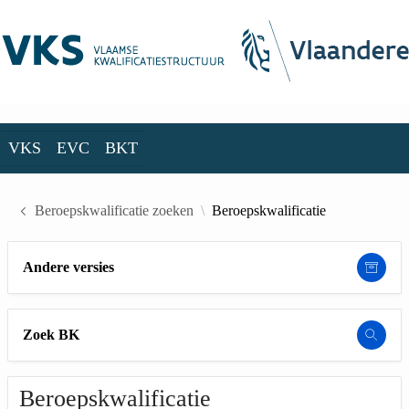
Skip to Main Content
VKS
EVC
BKT
VKS
EVC
BKT
Beroepskwalificatie zoeken
Beroepskwalificatie
Andere versies
Zoek BK
Beroepskwalificatie