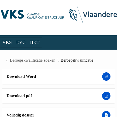
Skip to Main Content
VKS
EVC
BKT
VKS
EVC
BKT
Beroepskwalificatie zoeken
Beroepskwalificatie
Download Word
Download pdf
Volledig dossier