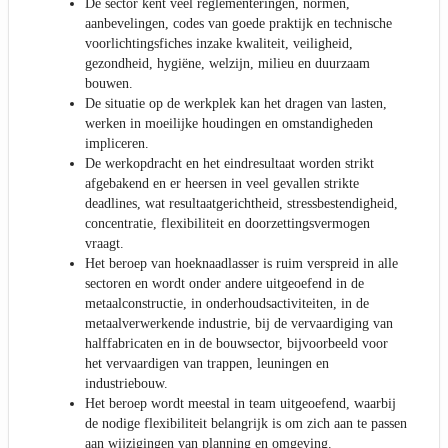
De sector kent veel reglementeringen, normen,
aanbevelingen, codes van goede praktijk en technische
voorlichtingsfiches inzake kwaliteit, veiligheid,
gezondheid, hygiëne, welzijn, milieu en duurzaam
bouwen.
De situatie op de werkplek kan het dragen van lasten,
werken in moeilijke houdingen en omstandigheden
impliceren.
De werkopdracht en het eindresultaat worden strikt
afgebakend en er heersen in veel gevallen strikte
deadlines, wat resultaatgerichtheid, stressbestendigheid,
concentratie, flexibiliteit en doorzettingsvermogen
vraagt.
Het beroep van hoeknaadlasser is ruim verspreid in alle
sectoren en wordt onder andere uitgeoefend in de
metaalconstructie, in onderhoudsactiviteiten, in de
metaalverwerkende industrie, bij de vervaardiging van
halffabricaten en in de bouwsector, bijvoorbeeld voor
het vervaardigen van trappen, leuningen en
industriebouw.
Het beroep wordt meestal in team uitgeoefend, waarbij
de nodige flexibiliteit belangrijk is om zich aan te passen
aan wijzigingen van planning en omgeving.