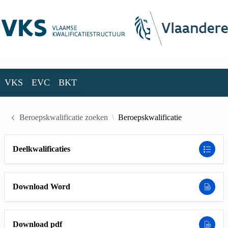
Skip to Main Content
VKS
EVC
BKT
VKS
EVC
BKT
Beroepskwalificatie zoeken
Beroepskwalificatie
Deelkwalificaties
Download Word
Download pdf