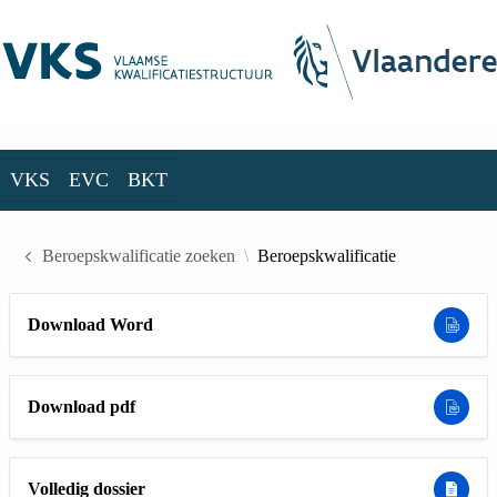
Skip to Main Content
VKS
EVC
BKT
VKS
EVC
BKT
Beroepskwalificatie zoeken
Beroepskwalificatie
Download Word
Download pdf
Volledig dossier