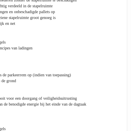
goederen zonder de stapelruimte te beschadigen
htig verdeeld in de stapelruimte
ingen en onbeschadigde pallets op
ziene stapelruimte groot genoeg is
jk en net
gels
incipes van ladingen
ds de parkeerrem op (indien van toepassing)
p de grond
ooit voor een doorgang of veiligheidsuitrusting
an de benodigde energie bij het einde van de dagtaak
gels