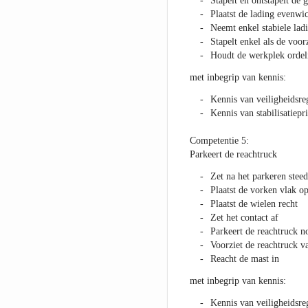
Stapelt en ontstapelt de 
Plaatst de lading evenwic
Neemt enkel stabiele lad
Stapelt enkel als de voor
Houdt de werkplek ordeli
met inbegrip van kennis:
Kennis van veiligheidsre
Kennis van stabilisatiepr
Competentie 5:
Parkeert de reachtruck
Zet na het parkeren stee
Plaatst de vorken vlak o
Plaatst de wielen recht
Zet het contact af
Parkeert de reachtruck n
Voorziet de reachtruck v
Reacht de mast in
met inbegrip van kennis:
Kennis van veiligheidsre