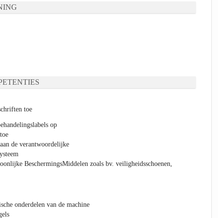
NING
ETENTIES
chriften toe
ehandelingslabels op
 toe
 aan de verantwoordelijke
systeem
oonlijke BeschermingsMiddelen zoals bv. veiligheidsschoenen,
ische onderdelen van de machine
gels