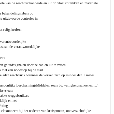
role van de reachtruckonderdelen uit op vloeistoflekken en materiele
 behandelingslabels op
de uitgevoerde controles in
aardigheden
 verantwoordelijke
ies aan de verantwoordelijke
den
en geluidssignalen door ze aan en uit te zetten
 met een noodstop bij de start
geladen reachtruck wanneer de vorken zich op minder dan 1 meter
rsoonlijke BeschermingsMiddelen zoals bv. veiligheidsschoenen,…)
dssysteem
wakke weggebruikers
elijk en net
chting
n claxonneert bij het naderen van kruispunten, onoverzichtelijke