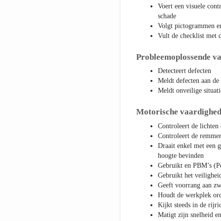
Voert een visuele cont
schade
Volgt pictogrammen en
Vult de checklist met 
Probleemoplossende v
Detecteert defecten
Meldt defecten aan de
Meldt onveilige situat
Motorische vaardighe
Controleert de lichten 
Controleert de remmen
Draait enkel met een 
hoogte bevinden
Gebruikt en PBM’s (Pe
Gebruikt het veilighei
Geeft voorrang aan z
Houdt de werkplek ord
Kijkt steeds in de rijri
Matigt zijn snelheid e