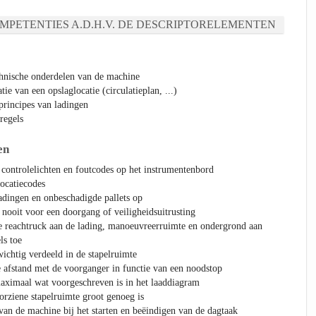
MPETENTIES A.D.H.V. DE DESCRIPTORELEMENTEN
chnische onderdelen van de machine
ie van een opslaglocatie (circulatieplan, ...)
eprincipes van ladingen
regels
en
 controlelichten en foutcodes op het instrumentenbord
locatiecodes
adingen en onbeschadigde pallets op
 nooit voor een doorgang of veiligheidsuitrusting
de reachtruck aan de lading, manoeuvreerruimte en ondergrond aan
ls toe
wichtig verdeeld in de stapelruimte
e afstand met de voorganger in functie van een noodstop
maximaal wat voorgeschreven is in het laaddiagram
oorziene stapelruimte groot genoeg is
 van de machine bij het starten en beëindigen van de dagtaak