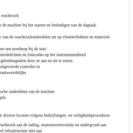
 reachtruck
n de machine bij het starten en beëindigen van de dagtaak
e van de reachtruckonderdelen uit op vloeistoflekken en materiele
t een noodstop bij de start
ontrolelichten en foutcodes op het instrumentenbord
 geluidssignalen door ze aan en uit te zetten
uitgevoerde controles in
rantwoordelijke
ische onderdelen van de machine
gels
r diverse locaties volgens bedrijfseigen- en veiligheidsprocedures
reachtruck aan de lading, manoeuvreerruimte en ondergrond aan
of infrastructuur niet aan