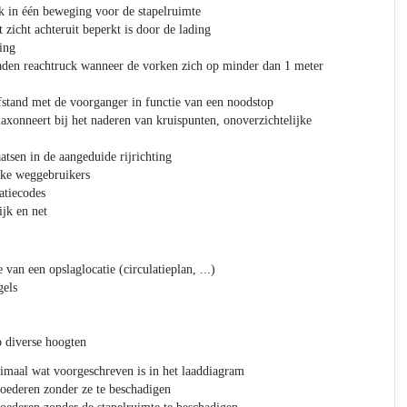
ck in één beweging voor de stapelruimte
 zicht achteruit beperkt is door de lading
ting
aden reachtruck wanneer de vorken zich op minder dan 1 meter
afstand met de voorganger in functie van een noodstop
laxonneert bij het naderen van kruispunten, onoverzichtelijke
atsen in de aangeduide rijrichting
ke weggebruikers
catiecodes
jk en net
 van een opslaglocatie (circulatieplan, ...)
gels
p diverse hoogten
ximaal wat voorgeschreven is in het laaddiagram
goederen zonder ze te beschadigen