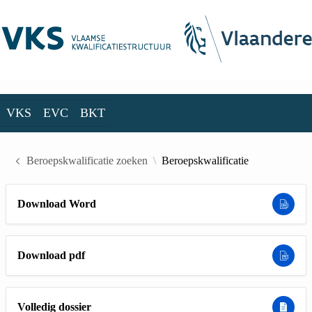
Skip to Main Content
VKS
EVC
BKT
VKS
EVC
BKT
Beroepskwalificatie zoeken
Beroepskwalificatie
Download Word
Download pdf
Volledig dossier