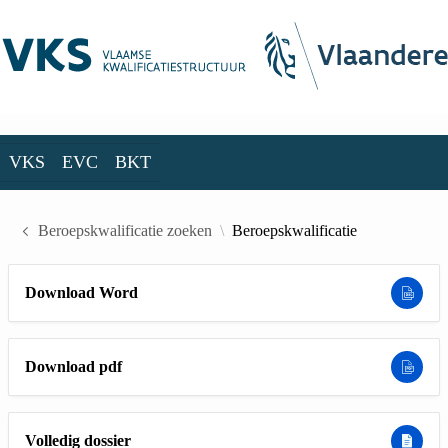
Skip to Main Content
VKS
EVC
BKT
VKS
EVC
BKT
Beroepskwalificatie zoeken
Beroepskwalificatie
Download Word
Download pdf
Volledig dossier