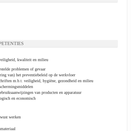
ETENTIES
iligheid, kwaliteit en milieu
estelde problemen of gevaar
ering van) het preventiebeleid op de werkvloer
riften m.b.t. veiligheid, hygiëne, gezondheid en milieu
eschermingsmiddelen
ebruiksaanwijzingen van producten en apparatuur
ogisch en economisch
ewust werken
materiaal