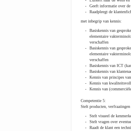
Luistert naar de wens en
Geeft informatie over de
Raadpleegt de klantenfic
met inbegrip van kennis:
Basiskennis van gesproke
elementaire vakterminolo
verschaffen
Basiskennis van gesproke
elementaire vakterminolo
verschaffen
Basiskennis van ICT (ka
Basiskennis van klantena
Kennis van principes van
Kennis van kwaliteitsvoll
Kennis van (commerciël
Competentie 5:
Stelt producten, verfraaiingen
Stelt visueel de kenmerke
Stelt vragen over eventu
Raadt de klant een techni