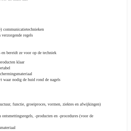
e) communicatietechnieken
n verzorgende regels
 en bereidt ze voor op de techniek
producten klaar
ortabel
schermingsmateriaal
ert waar nodig de huid rond de nagels
uctuur, functie, groeiproces, vormen, ziektes en afwijkingen)
n ontsmettingsregels, -producten en -procedures (voor de
materiaal