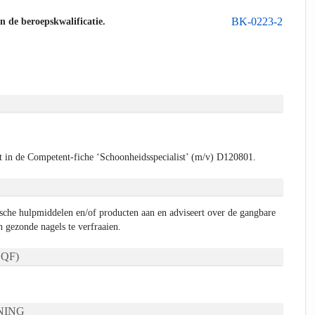
BK-0223-2
an de beroepskwalificatie.
 in de Competent-fiche ‘Schoonheidsspecialist’ (m/v) D120801.
tische hulpmiddelen en/of producten aan en adviseert over de gangbare
n gezonde nagels te verfraaien.
QF)
NING