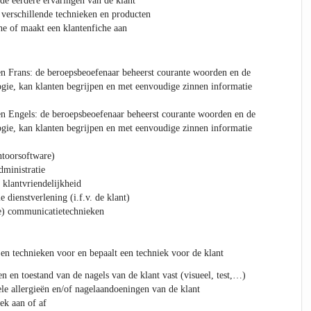
 de eerdere ervaringen van de klant
 verschillende technieken en producten
he of maakt een klantenfiche aan
n Frans: de beroepsbeoefenaar beheerst courante woorden en de
gie, kan klanten begrijpen en met eenvoudige zinnen informatie
n Engels: de beroepsbeoefenaar beheerst courante woorden en de
gie, kan klanten begrijpen en met eenvoudige zinnen informatie
ntoorsoftware)
dministratie
 klantvriendelijkheid
e dienstverlening (i.f.v. de klant)
e) communicatietechnieken
 en technieken voor en bepaalt een techniek voor de klant
n en toestand van de nagels van de klant vast (visueel, test,…)
ele allergieën en/of nagelaandoeningen van de klant
ek aan of af