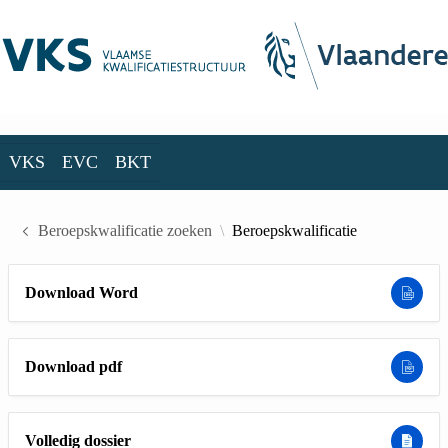
Skip to Main Content
VKS
EVC
BKT
VKS
EVC
BKT
Beroepskwalificatie zoeken
Beroepskwalificatie
Download Word
Download pdf
Volledig dossier