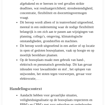
afgebakend en er heersen in veel gevallen strikte
deadlines, wat resultaatgerichtheid, stressbestendigheid,
concentratie, flexibiliteit en doorzettingsvermogen
vraagt.
Dit beroep wordt alleen of in teamverband uitgeoefend,
meestal in een onderneming waar de nodige flexibiliteit
belangrijk is om zich aan te passen aan wijzigingen van
planning, collega’s, omgeving, klimatologische
omstandigheden, grondstoffen en machines.
Dit beroep wordt uitgeoefend in een atelier of op locatie
in open of gesloten bouwplaatsen, vaak op hoogte en op
moeilijk bereikbare plaatsen.
Op de bouwplaats maakt men gebruik van hand-,
elektrisch en pneumatisch gereedschap. Dit kan gevaar
inhouden voor lawaaihinder en stof , het oplopen van
snijwonden, het stoten tegen voorwerpen, gevaar voor
elektrocutie,… .
Handelingscontext
Aandacht hebben voor gevaarlijke situaties,
veiligheidssignalisatie op de bouwplaats respecteren en
PBM’s en CBM’s met zorg gebruiken en onderhouden.