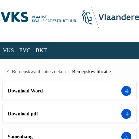
Skip to Main Content
VKS
EVC
BKT
VKS
EVC
BKT
Beroepskwalificatie zoeken
Beroepskwalificatie
Download Word
Download pdf
Samenhang