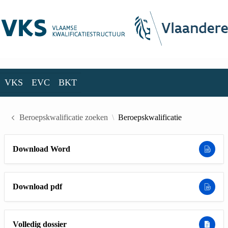
Skip to Main Content
VKS
EVC
BKT
VKS
EVC
BKT
Beroepskwalificatie zoeken
Beroepskwalificatie
Download Word
Download pdf
Volledig dossier