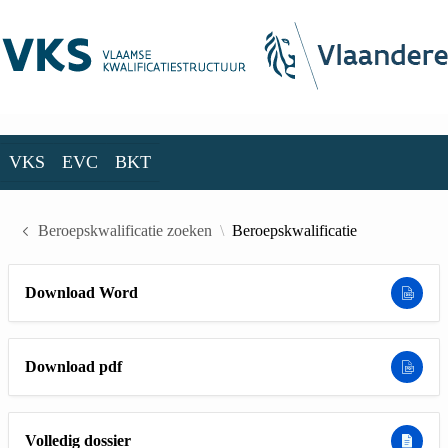
Skip to Main Content
VKS
EVC
BKT
VKS
EVC
BKT
Beroepskwalificatie zoeken
Beroepskwalificatie
Download Word
Download pdf
Volledig dossier