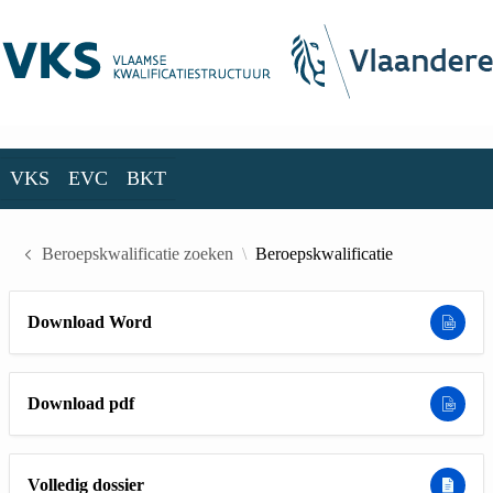
Skip to Main Content
VKS
EVC
BKT
VKS
EVC
BKT
Beroepskwalificatie zoeken
Beroepskwalificatie
Download Word
Download pdf
Volledig dossier