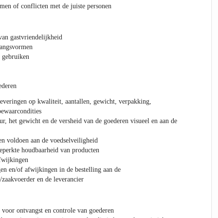
men of conflicten met de juiste personen
van gastvriendelijkheid
gangsvormen
e gebruiken
ederen
everingen op kwaliteit, aantallen, gewicht, verpakking,
ewaarcondities
ur, het gewicht en de versheid van de goederen visueel en aan de
en voldoen aan de voedselveiligheid
eperkte houdbaarheid van producten
afwijkingen
en en/of afwijkingen in de bestelling aan de
zaakvoerder en de leverancier
 voor ontvangst en controle van goederen