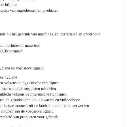
 richtlijnen
stprijs van ingrediënten en producten
gels bij het gebruik van machines, snijmaterialen en onderhoud
an machines of materieel
ACCP-normen*
ygiëne en voedselveiligheid
jke hygiëne
n volgens de hygiënische richtlijnen
 met wettelijk toegelaten middelen
kledij volgens de hygiënische richtlijnen
nnen de grootkeuken: koude/warme en vuile/schone
et laatste moment uit de koelruimte om ze te verwerken
 voldoen aan de voedselveiligheid
 versheid van producten voor gebruik