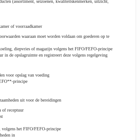
ucten (assortiment, seizoenen, kwaliteitskenmerken, uitzicht,
lkamer of voorraadkamer
voorwaarden waaraan moet worden voldaan om goederen op te
koeling, diepvries of magazijn volgens het FIFO/FEFO-principe
ur in de opslagruimte en registreert deze volgens regelgeving
en voor opslag van voeding
EFO**-principe
zaamheden uit voor de bereidingen
 of receptuur
st
n, volgens het FIFO/FEFO-principe
lheden in