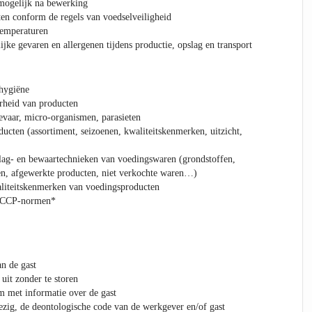
 mogelijk na bewerking
en conform de regels van voedselveiligheid
temperaturen
jke gevaren en allergenen tijdens productie, opslag en transport
 hygiëne
rheid van producten
evaar, micro-organismen, parasieten
ucten (assortiment, seizoenen, kwaliteitskenmerken, uitzicht,
lag- en bewaartechnieken van voedingswaren (grondstoffen,
ten, afgewerkte producten, niet verkochte waren…)
liteitskenmerken van voedingsproducten
ACCP-normen*
an de gast
it zonder te storen
m met informatie over de gast
ezig, de deontologische code van de werkgever en/of gast