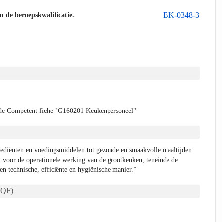
BK-0348-3
an de beroepskwalificatie.
de Competent fiche "G160201 Keukenpersoneel"
rediënten en voedingsmiddelen tot gezonde en smaakvolle maaltijden
 voor de operationele werking van de grootkeuken, teneinde de
een technische, efficiënte en hygiënische manier.”
QF)