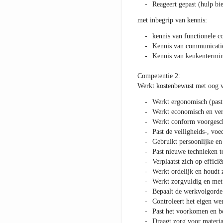
Reageert gepast (hulp bi
met inbegrip van kennis:
kennis van functionele c
Kennis van communicati
Kennis van keukentermino
Competentie 2:
Werkt kostenbewust met oog vo
Werkt ergonomisch (past 
Werkt economisch en verm
Werkt conform voorgesch
Past de veiligheids-, voe
Gebruikt persoonlijke en
Past nieuwe technieken to
Verplaatst zich op effici
Werkt ordelijk en houdt 
Werkt zorgvuldig en met 
Bepaalt de werkvolgorde 
Controleert het eigen we
Past het voorkomen en be
Draagt zorg voor materia