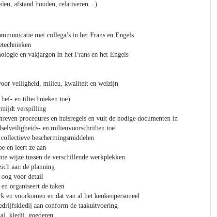
eden, afstand houden, relativeren…)
ommunicatie met collega’s in het Frans en Engels
etechnieken
logie en vakjargon in het Frans en het Engels
or veiligheid, milieu, kwaliteit en welzijn
hef- en tiltechnieken toe)
ijdt verspilling
reven procedures en huisregels en vult de nodige documenten in
dselveiligheids- en milieuvoorschriften toe
 collectieve beschermingsmiddelen
e en leert ze aan
ënte wijze tussen de verschillende werkplekken
zich aan de planning
oog voor detail
en organiseert de taken
rk en voorkomen en dat van al het keukenpersoneel
drijfskledij aan conform de taakuitvoering
al, kledij, goederen…