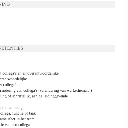
NING
ETENTIES
t collega’s en eindverantwoordelijke
erantwoordelijke
t collega’s
verandering van collega’s, verandering van werkschema…)
ng of schriftelijk, aan de leidinggevende
s indien nodig
ollega, functie of taak
name sfeer in het team
tie van een collega