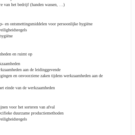
re van het bedrijf (handen wassen, …)
gs- en ontsmettingsmiddelen voor persoonlijke hygiëne
eiligheidsregels
 hygiëne
mheden en ruimt op
rkzaamheden
erkzaamheden aan de leidinggevende
igingen en onvoorziene zaken tijdens werkzaamheden aan de
 het einde van de werkzaamheden
ijnen voor het sorteren van afval
pecifieke duurzame productiemethoden
eiligheidsregels