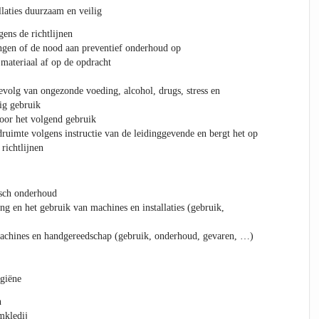
laties duurzaam en veilig
ens de richtlijnen
ngen of de nood aan preventief onderhoud op
 materiaal af op de opdracht
gevolg van ongezonde voeding, alcohol, drugs, stress en
ig gebruik
voor het volgend gebruik
druimte volgens instructie van de leidinggevende en bergt het op
 richtlijnen
sch onderhoud
ng en het gebruik van machines en installaties (gebruik,
machines en handgereedschap (gebruik, onderhoud, gevaren, …)
ygiëne
n
mkledij