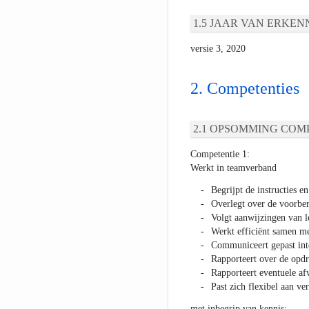
JAAR VAN ERKEN
versie 3, 2020
Competenties
OPSOMMING COMP
Competentie 1:
Werkt in teamverband
Begrijpt de instructies e
Overlegt over de voorber
Volgt aanwijzingen van 
Werkt efficiënt samen me
Communiceert gepast inte
Rapporteert over de opdr
Rapporteert eventuele a
Past zich flexibel aan v
met inbegrip van kennis: