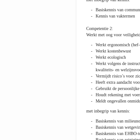
Basiskennis van communi
Kennis van vaktermen
Competentie 2:
Werkt met oog voor veiligheid,
Werkt ergonomisch (hef-
Werkt kostenbewust
Werkt ecologisch
Werkt volgens de instruct
kwaliteits- en welzijnsvo
Vermijdt risico’s voor zi
Heeft extra aandacht voo
Gebruikt de persoonlijk
Houdt rekening met voert
Meldt ongevallen onmidd
met inbegrip van kennis:
Basiskennis van milieun
Basiskennis van wetgevin
Basiskennis van EHBO-t
Basiskennis van reinigin