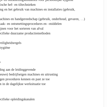
sche hef- en tiltechnieken
ng en het gebruik van machines en installaties (gebruik,
machines en handgereedschap (gebruik, onderhoud, gevaren, …)
aak- en ontsmettingsprocedures en –middelen
ijnen voor het sorteren van afval
pecifieke duurzame productiemethoden
eiligheidsregels
 hygiëne
p
ding aan de leidinggevende
ieuwe) bedrijfseigen machines en uitrusting
igen procedures kennen en past ze toe
 in de dagelijkse werksituatie toe
ecifieke opleidingskanalen