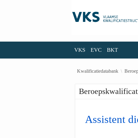
Skip to Main Content
VKS
EVC
BKT
VKS
EVC
BKT
Kwalificatiedatabank
Beroep
Beroepskwalificat
Assistent di