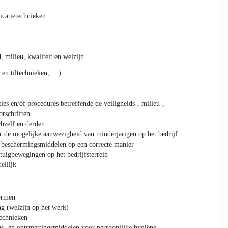
catietechnieken
 milieu, kwaliteit en welzijn
 en tiltechnieken, …)
ies en/of procedures betreffende de veiligheids-, milieu-,
orschriften
chzelf en derden
r de mogelijke aanwezigheid van minderjarigen op het bedrijf
e beschermingsmiddelen op een correcte manier
uigbewegingen op het bedrijfsterrein
ellijk
ormen
g (welzijn op het werk)
echnieken
gs- en ontsmettingsmiddelen voor persoonlijke hygiëne