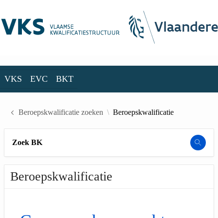
Skip to Main Content
VKS
EVC
BKT
VKS
EVC
BKT
Beroepskwalificatie zoeken
Beroepskwalificatie
Zoek BK
Beroepskwalificatie