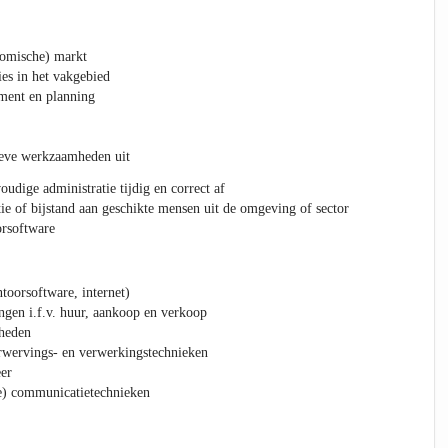
nomische) markt
ies in het vakgebied
ment en planning
tieve werkzaamheden uit
oudige administratie tijdig en correct af
ie of bijstand aan geschikte mensen uit de omgeving of sector
orsoftware
toorsoftware, internet)
ngen i.f.v. huur, aankoop en verkoop
heden
rwervings- en verwerkingstechnieken
er
e) communicatietechnieken