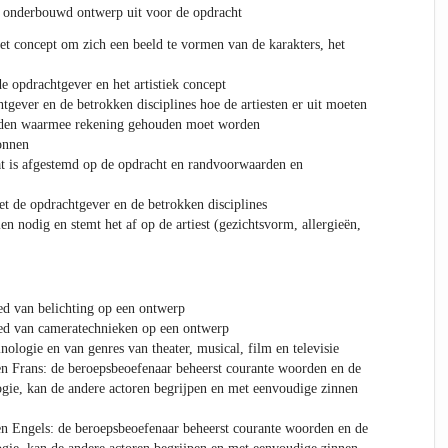
n onderbouwd ontwerp uit voor de opdracht
het concept om zich een beeld te vormen van de karakters, het
de opdrachtgever en het artistiek concept
tgever en de betrokken disciplines hoe de artiesten er uit moeten
rden waarmee rekening gehouden moet worden
onnen
at is afgestemd op de opdracht en randvoorwaarden en
t de opdrachtgever en de betrokken disciplines
en nodig en stemt het af op de artiest (gezichtsvorm, allergieën,
ed van belichting op een ontwerp
oed van cameratechnieken op een ontwerp
ologie en van genres van theater, musical, film en televisie
n Frans: de beroepsbeoefenaar beheerst courante woorden en de
gie, kan de andere actoren begrijpen en met eenvoudige zinnen
n Engels: de beroepsbeoefenaar beheerst courante woorden en de