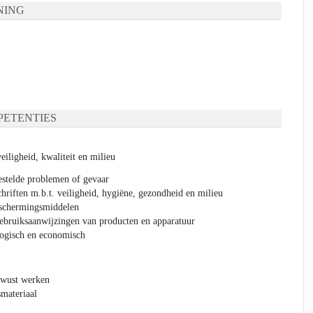
NING
ETENTIES
iligheid, kwaliteit en milieu
estelde problemen of gevaar
riften m.b.t. veiligheid, hygiëne, gezondheid en milieu
eschermingsmiddelen
ebruiksaanwijzingen van producten en apparatuur
ogisch en economisch
ewust werken
materiaal