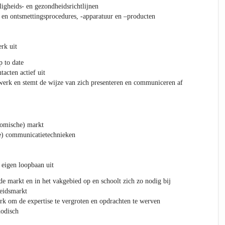
ligheids- en gezondheidsrichtlijnen
en ontsmettingsprocedures, -apparatuur en –producten
rk uit
 to date
acten actief uit
etwerk en stemt de wijze van zich presenteren en communiceren af
nomische) markt
e) communicatietechnieken
eigen loopbaan uit
de markt en in het vakgebied op en schoolt zich zo nodig bij
beidsmarkt
rk om de expertise te vergroten en opdrachten te werven
odisch