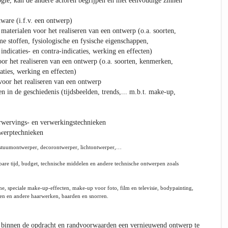
gie, kan de andere actoren begrijpen en met eenvoudige zinnen
ware (i.f.v. een ontwerp)
materialen voor het realiseren van een ontwerp (o.a. soorten,
e stoffen, fysiologische en fysische eigenschappen,
ndicaties- en contra-indicaties, werking en effecten)
or het realiseren van een ontwerp (o.a. soorten, kenmerken,
caties, werking en effecten)
oor het realiseren van een ontwerp
en in de geschiedenis (tijdsbeelden, trends,... m.b.t. make-up,
rwervings- en verwerkingstechnieken
werptechnieken
ostuumontwerper, decorontwerper, lichtontwerper,…
re tijd, budget, technische middelen en andere technische ontwerpen zoals
…
, speciale make-up-effecten, make-up voor foto, film en televisie, bodypainting,
ken en andere haarwerken, baarden en snorren.
binnen de opdracht en randvoorwaarden een vernieuwend ontwerp te