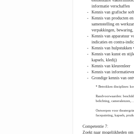
elementaire vakterminolo
informatie verschaffen
Kennis van grafische soft
Kennis van producten en 
samenstelling en werkzam
verpakkingen, bewaring, i
Kennis van apparatuur vo
indicaties en contra-indi
Kennis van hulpstukken v
Kennis van kunst en stijl
kapsels, kledij)
Kennis van kleurenleer
Kennis van informatieve
Grondige kennis van ont
* Betrokken disciplines: k
Randvoorwaarden: beschikba
belichting, cameralenzen,
Ontwerpen voor theatergrime
facepainting, kapsels, prui
Competentie 7:
Zoekt naar mogelijkheden om 