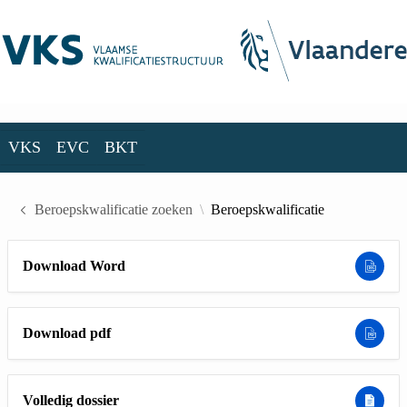
Skip to Main Content
VKS
EVC
BKT
VKS
EVC
BKT
Beroepskwalificatie zoeken
Beroepskwalificatie
Download Word
Download pdf
Volledig dossier