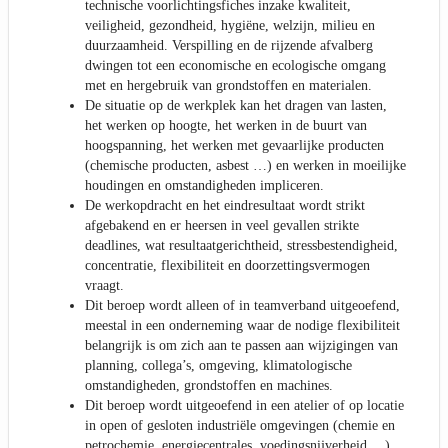
technische voorlichtingsfiches inzake kwaliteit,
veiligheid, gezondheid, hygiëne, welzijn, milieu en
duurzaamheid. Verspilling en de rijzende afvalberg
dwingen tot een economische en ecologische omgang
met en hergebruik van grondstoffen en materialen.
De situatie op de werkplek kan het dragen van lasten,
het werken op hoogte, het werken in de buurt van
hoogspanning, het werken met gevaarlijke producten
(chemische producten, asbest …) en werken in moeilijke
houdingen en omstandigheden impliceren.
De werkopdracht en het eindresultaat wordt strikt
afgebakend en er heersen in veel gevallen strikte
deadlines, wat resultaatgerichtheid, stressbestendigheid,
concentratie, flexibiliteit en doorzettingsvermogen
vraagt.
Dit beroep wordt alleen of in teamverband uitgeoefend,
meestal in een onderneming waar de nodige flexibiliteit
belangrijk is om zich aan te passen aan wijzigingen van
planning, collega’s, omgeving, klimatologische
omstandigheden, grondstoffen en machines.
Dit beroep wordt uitgeoefend in een atelier of op locatie
in open of gesloten industriële omgevingen (chemie en
petrochemie, energiecentrales, voedingsnijverheid,…),