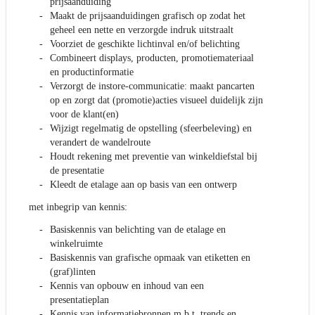
prijsaanduiding
Maakt de prijsaanduidingen grafisch op zodat het
geheel een nette en verzorgde indruk uitstraalt
Voorziet de geschikte lichtinval en/of belichting
Combineert displays, producten, promotiemateriaal
en productinformatie
Verzorgt de instore-communicatie: maakt pancarten
op en zorgt dat (promotie)acties visueel duidelijk zijn
voor de klant(en)
Wijzigt regelmatig de opstelling (sfeerbeleving) en
verandert de wandelroute
Houdt rekening met preventie van winkeldiefstal bij
de presentatie
Kleedt de etalage aan op basis van een ontwerp
met inbegrip van kennis:
Basiskennis van belichting van de etalage en
winkelruimte
Basiskennis van grafische opmaak van etiketten en
(graf)linten
Kennis van opbouw en inhoud van een
presentatieplan
Kennis van informatiebronnen m.b.t. trends en