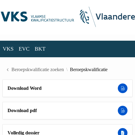
Skip to Main Content
VKS
EVC
BKT
VKS
EVC
BKT
Beroepskwalificatie zoeken
Beroepskwalificatie
Download Word
Download pdf
Volledig dossier