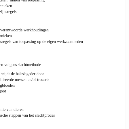
kelen, indien van toepassing
chnieken
ijnsregels
 verantwoorde werkhoudingen
chnieken
nsregels van toepassing op de eigen werkzaamheden
den volgens slachtmethode
 snijdt de halsslagader door
liseerde messen en/of trocarts
egbloeden
goot
mie van dieren
sche stappen van het slachtproces