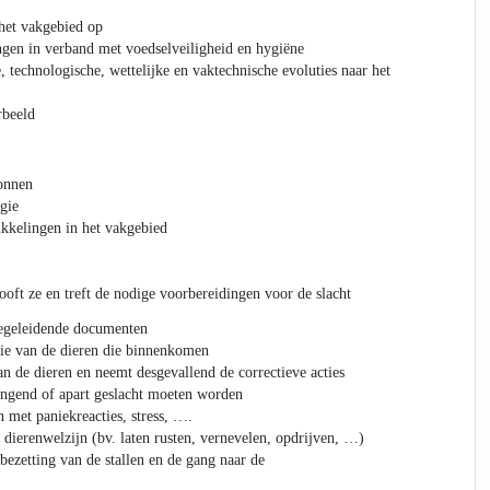
het vakgebied op
ngen in verband met voedselveiligheid en hygiëne
, technologische, wettelijke en vaktechnische evoluties naar het
rbeeld
onnen
gie
kkelingen in het vakgebied
oft ze en treft de nodige voorbereidingen voor de slacht
begeleidende documenten
atie van de dieren die binnenkomen
an de dieren en neemt desgevallend de correctieve acties
ingend of apart geslacht moeten worden
n met paniekreacties, stress, ….
 dierenwelzijn (bv. laten rusten, vernevelen, opdrijven, …)
bezetting van de stallen en de gang naar de