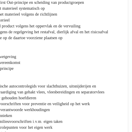
First Out-principe en scheiding van productgroepen
 materieel systematisch op
het materieel volgens de richtlijnen
erieel
 product volgens het oppervlak en de vervuiling
ens de regelgeving het restafval, dierlijk afval en het risicoafval
ie op de daartoe voorziene plaatsen op
swetgeving
overeenkomst
principe
che autocontrolegids voor slachthuizen, uitsnijderijen en
vaardiging van gehakt vlees, vleesbereidingen en separatorvlees
r gehouden hoefdieren
oorschriften voor preventie en veiligheid op het werk
 verantwoorde werkhoudingen
chnieken
ilieuvoorschriften i.v.m. eigen taken
trolepunten voor het eigen werk