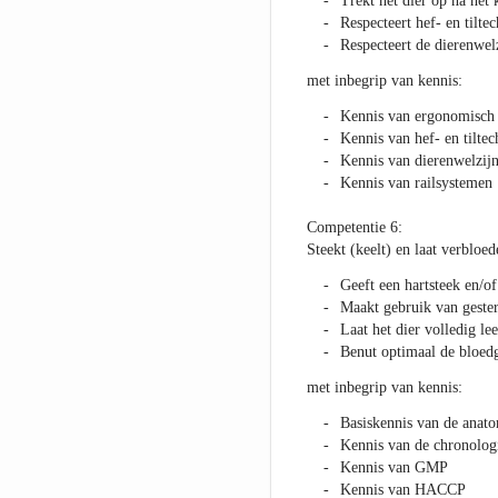
Trekt het dier op na het 
Respecteert hef- en tilte
Respecteert de dierenwelz
met inbegrip van kennis:
Kennis van ergonomisch
Kennis van hef- en tilte
Kennis van dierenwelzij
Kennis van railsystemen
Competentie 6:
Steekt (keelt) en laat verbloe
Geeft een hartsteek en/of
Maakt gebruik van gesteri
Laat het dier volledig le
Benut optimaal de bloed
met inbegrip van kennis:
Basiskennis van de anato
Kennis van de chronologi
Kennis van GMP
Kennis van HACCP