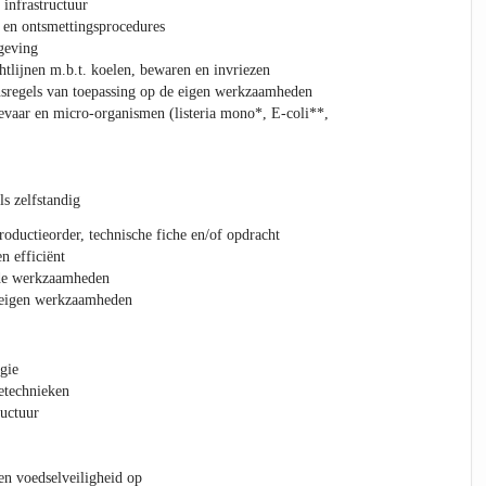
infrastructuur
en ontsmettingsprocedures
geving
htlijnen m.b.t. koelen, bewaren en invriezen
nsregels van toepassing op de eigen werkzaamheden
evaar en micro-organismen (listeria mono*, E-coli**,
s zelfstandig
roductieorder, technische fiche en/of opdracht
n efficiënt
 de werkzaamheden
e eigen werkzaamheden
gie
etechnieken
ructuur
en voedselveiligheid op