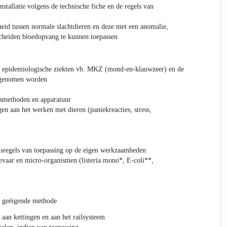
stallatie volgens de technische fiche en de regels van
heid tussen normale slachtdieren en deze met een anomalie,
cheiden bloedopvang te kunnen toepassen
e epidemiologische ziekten vb. MKZ (mond-en-klauwzeer) en de
 genomen worden
smethoden en apparatuur
gen aan het werken met dieren (paniekreacties, stress,
nsregels van toepassing op de eigen werkzaamheden
evaar en micro-organismen (listeria mono*, E-coli**,
e geëigende methode
 aan kettingen en aan het railsysteem