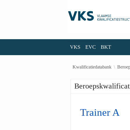
Skip to Main Content
VKS
EVC
BKT
VKS
EVC
BKT
Kwalificatiedatabank
Beroep
Beroepskwalificat
Trainer A