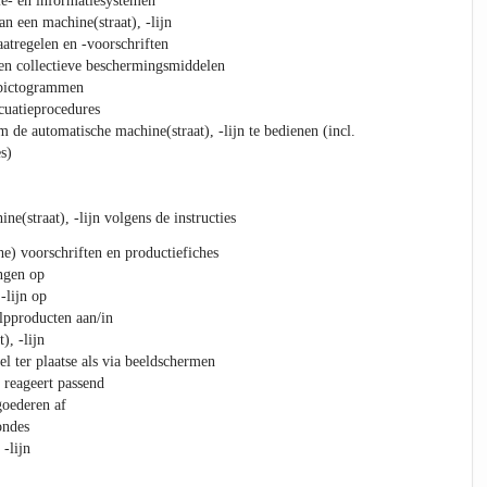
tie- en informatiesystemen
n een machine(straat), -lijn
atregelen en -voorschriften
en collectieve beschermingsmiddelen
)pictogrammen
cuatieprocedures
 de automatische machine(straat), -lijn te bedienen (incl.
s)
ine(straat), -lijn volgens de instructies
he) voorschriften en productiefiches
ngen op
-lijn op
lpproducten aan/in
), -lijn
l ter plaatse als via beeldschermen
 reageert passend
goederen af
ondes
 -lijn