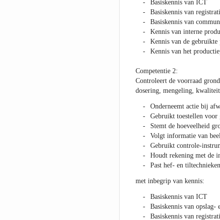
Basiskennis van ICT
Basiskennis van registra
Basiskennis van communi
Kennis van interne produ
Kennis van de gebruikte
Kennis van het productie
Competentie 2:
Controleert de voorraad grond
dosering, mengeling, kwalitei
Onderneemt actie bij afw
Gebruikt toestellen voor
Stemt de hoeveelheid gro
Volgt informatie van be
Gebruikt controle-instru
Houdt rekening met de i
Past hef- en tiltechnieken
met inbegrip van kennis:
Basiskennis van ICT
Basiskennis van opslag- 
Basiskennis van registra