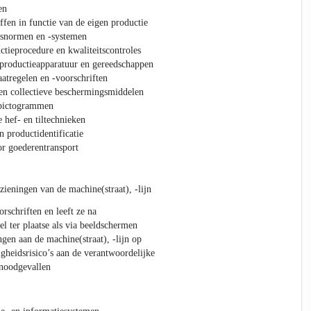
en
ffen in functie van de eigen productie
itsnormen en -systemen
ctieprocedure en kwaliteitscontroles
 productieapparatuur en gereedschappen
atregelen en -voorschriften
en collectieve beschermingsmiddelen
)pictogrammen
hef- en tiltechnieken
n productidentificatie
or goederentransport
zieningen van de machine(straat), -lijn
rschriften en leeft ze na
l ter plaatse als via beeldschermen
gen aan de machine(straat), -lijn op
gheidsrisico’s aan de verantwoordelijke
 noodgevallen