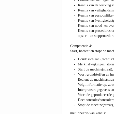
Basiskennis van registra
Kennis van de werking va
Kennis van veiligheidsma
Kennis van persoonlijke 
Kennis van (veiligheids
Kennis van nood- en eva
Kennis van procedures om
opstart- en stopprocedure
Competentie 4:
Start, bedient en stopt de mach
Houdt zich aan (technisc
Merkt afwijkingen, stori
Start de machine(straat), 
Voert grondstoffen en hu
Bedient de machine(straat
Volgt informatie op, zowe
Interpreteert gegevens en
Voert de geproduceerde 
Doet controles/controler
Stopt de machine(straat),
met inbegrip van kennis: