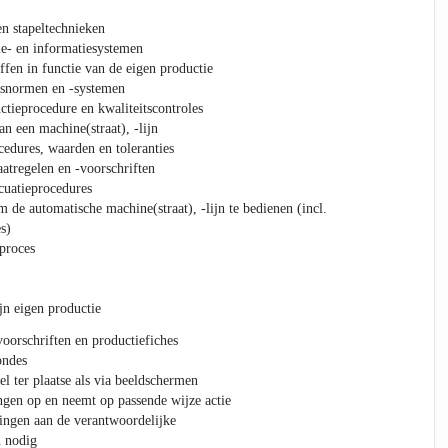
en stapeltechnieken
tie- en informatiesystemen
ffen in functie van de eigen productie
itsnormen en -systemen
ctieprocedure en kwaliteitscontroles
n een machine(straat), -lijn
cedures, waarden en toleranties
atregelen en -voorschriften
cuatieprocedures
 de automatische machine(straat), -lijn te bedienen (incl.
s)
proces
jn eigen productie
voorschriften en productiefiches
ondes
l ter plaatse als via beeldschermen
ngen op en neemt op passende wijze actie
ingen aan de verantwoordelijke
n nodig