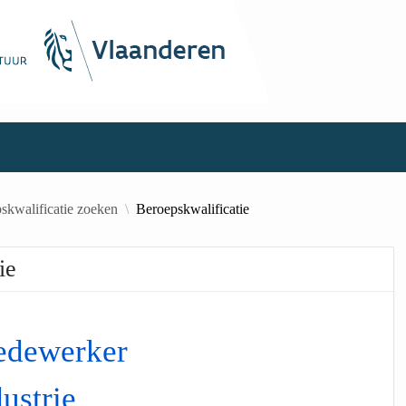
skwalificatie zoeken
Beroepskwalificatie
ie
edewerker
ustrie