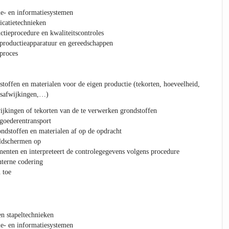
tie- en informatiesystemen
catietechnieken
ctieprocedure en kwaliteitscontroles
 productieapparatuur en gereedschappen
proces
stoffen en materialen voor de eigen productie (tekorten, hoeveelheid,
tsafwijkingen,…)
ijkingen of tekorten van de te verwerken grondstoffen
 goederentransport
ndstoffen en materialen af op de opdracht
eldschermen op
menten en interpreteert de controlegegevens volgens procedure
nterne codering
 toe
en stapeltechnieken
tie- en informatiesystemen