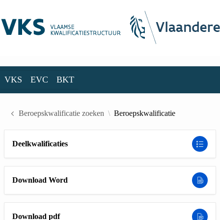
Skip to Main Content
VKS
EVC
BKT
VKS
EVC
BKT
Beroepskwalificatie zoeken
Beroepskwalificatie
Deelkwalificaties
Download Word
Download pdf