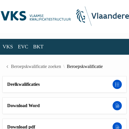
Skip to Main Content
VKS
EVC
BKT
VKS
EVC
BKT
Beroepskwalificatie zoeken
Beroepskwalificatie
Deelkwalificaties
Download Word
Download pdf