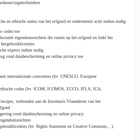
owdsourcingstechnieken
he en ethische status van het erfgoed en onderneemt actie indien nodig
he codes toe
lectuele eigendomsrechten die rusten op het erfgoed en linkt het
 hergebruiklicenties
sche experts indien nodig
ing rond databescherming en online privacy toe
vante internationale conventies (bv. UNESCO, Europese
e ethische codes (bv. ICOM, ICOMOS, ECCO, IFLA, ICA,
rincipes, verbonden aan de Inventaris Vlaanderen van het
rfgoed
tgeving rond databescherming en online privacy
 eigendomsrechten
ebruiklicenties (bv. Rights Statement en Creative Commons,...)