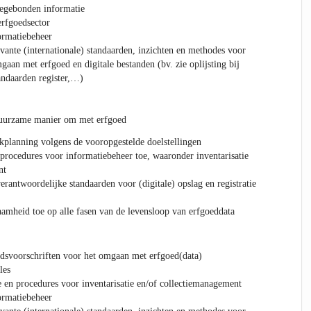
iegebonden informatie
erfgoedsector
ormatiebeheer
vante (internationale) standaarden, inzichten en methodes voor
gaan met erfgoed en digitale bestanden (bv. zie oplijsting bij
ndaarden register,…)
duurzame manier om met erfgoed
kplanning volgens de vooropgestelde doelstellingen
procedures voor informatiebeheer toe, waaronder inventarisatie
nt
erantwoordelijke standaarden voor (digitale) opslag en registratie
aamheid toe op alle fasen van de levensloop van erfgoeddata
idsvoorschriften voor het omgaan met erfgoed(data)
les
en procedures voor inventarisatie en/of collectiemanagement
ormatiebeheer