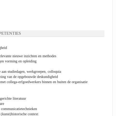
ETENTIES
gheid
relevante nieuwe inzichten en methodes
gen vorming en opleiding
 aan studiedagen, werkgroepen, colloquia
oming van de opgebouwde deskundigheid
et collega-erfgoedwerkers binnen en buiten de organisatie
erichte literatuur
are
e) communicatietechnieken
(kunst)historische context