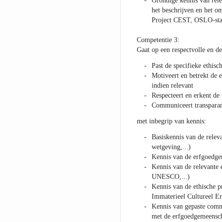
Grondige kennis van rele
het beschrijven en het om
Project CEST, OSLO-sta
Competentie 3:
Gaat op een respectvolle en 
Past de specifieke ethisc
Motiveert en betrekt de e
indien relevant
Respecteert en erkent de
Communiceert transpara
met inbegrip van kennis:
Basiskennis van de rele
wetgeving,...)
Kennis van de erfgoedge
Kennis van de relevant
UNESCO,...)
Kennis van de ethische p
Immaterieel Cultureel E
Kennis van gepaste commu
met de erfgoedgemeensc