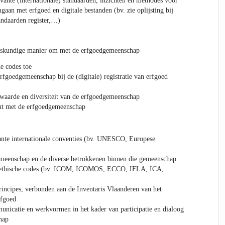
vante (internationale) standaarden, inzichten en methodes voor
gaan met erfgoed en digitale bestanden (bv. zie oplijsting bij
ndaarden register,…)
deskundige manier om met de erfgoedgemeenschap
he codes toe
rfgoedgemeenschap bij de (digitale) registratie van erfgoed
 waarde en diversiteit van de erfgoedgemeenschap
nt met de erfgoedgemeenschap
vante internationale conventies (bv. UNESCO, Europese
meenschap en de diverse betrokkenen binnen die gemeenschap
e ethische codes (bv. ICOM, ICOMOS, ECCO, IFLA, ICA,
rincipes, verbonden aan de Inventaris Vlaanderen van het
rfgoed
nicatie en werkvormen in het kader van participatie en dialoog
hap