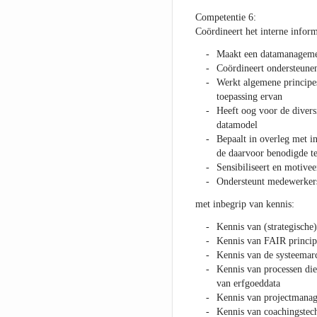
Competentie 6:
Coördineert het interne inform
Maakt een datamanagemen
Coördineert ondersteunen
Werkt algemene principes
toepassing ervan
Heeft oog voor de diversi
datamodel
Bepaalt in overleg met i
de daarvoor benodigde te
Sensibiliseert en motive
Ondersteunt medewerkers
met inbegrip van kennis:
Kennis van (strategisch
Kennis van FAIR princip
Kennis van de systeemarc
Kennis van processen die 
van erfgoeddata
Kennis van projectmana
Kennis van coachingstec