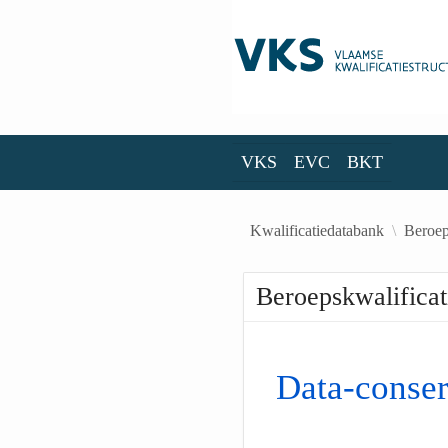
Skip to Main Content
VKS
EVC
BKT
VKS
EVC
BKT
Kwalificatiedatabank
Beroep
Beroepskwalificat
Data-conser