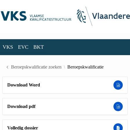
Skip to Main Content
VKS
EVC
BKT
VKS
EVC
BKT
Beroepskwalificatie zoeken
Beroepskwalificatie
Download Word
Download pdf
Volledig dossier