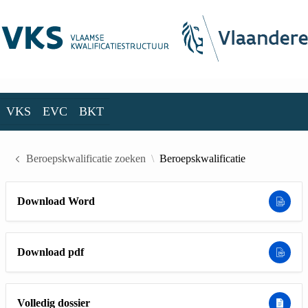
Skip to Main Content
VKS
EVC
BKT
VKS
EVC
BKT
Beroepskwalificatie zoeken
Beroepskwalificatie
Download Word
Download pdf
Volledig dossier