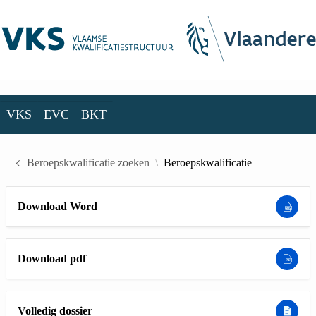
Skip to Main Content
VKS
EVC
BKT
VKS
EVC
BKT
Beroepskwalificatie zoeken
Beroepskwalificatie
Download Word
Download pdf
Volledig dossier