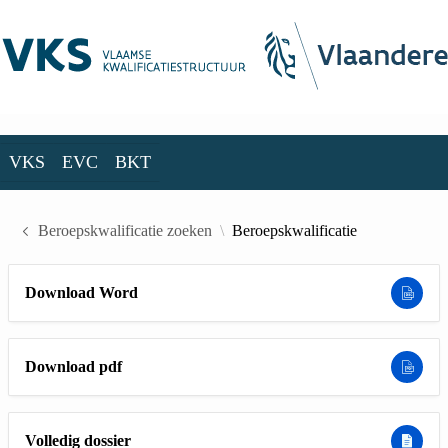
Skip to Main Content
VKS
EVC
BKT
VKS
EVC
BKT
Beroepskwalificatie zoeken
Beroepskwalificatie
Download Word
Download pdf
Volledig dossier