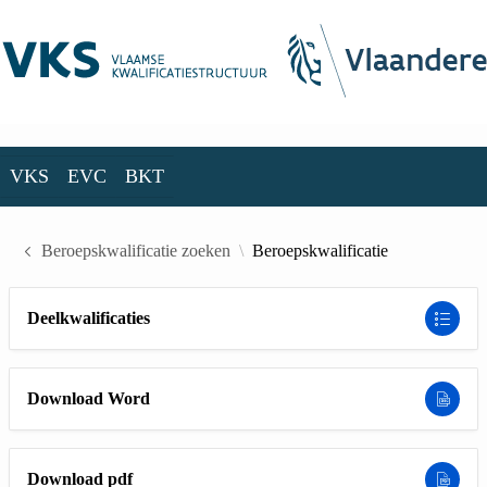
Skip to Main Content
VKS
EVC
BKT
VKS
EVC
BKT
Beroepskwalificatie zoeken
Beroepskwalificatie
Deelkwalificaties
Download Word
Download pdf