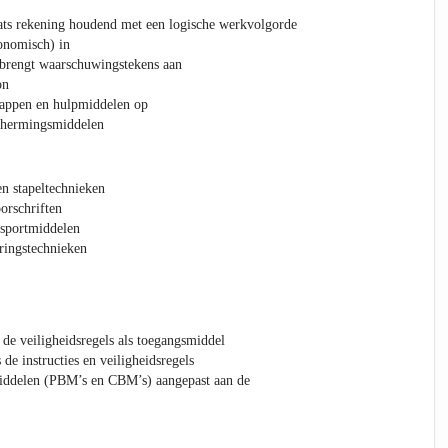
aats rekening houdend met een logische werkvolgorde
onomisch) in
n brengt waarschuwingstekens aan
on
happen en hulpmiddelen op
schermingsmiddelen
en stapeltechnieken
orschriften
nsportmiddelen
ringstechnieken
 de veiligheidsregels als toegangsmiddel
 de instructies en veiligheidsregels
iddelen (PBM’s en CBM’s) aangepast aan de