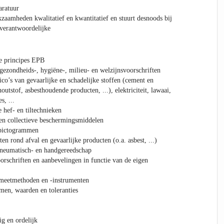
aratuur
kzaamheden kwalitatief en kwantitatief en stuurt desnoods bij
verantwoordelijke
e principes EPB
 gezondheids-, hygiëne-, milieu- en welzijnsvoorschriften
ico’s van gevaarlijke en schadelijke stoffen (cement en
outstof, asbesthoudende producten, ...), elektriciteit, lawaai,
s, ...
hef- en tiltechnieken
en collectieve beschermingsmiddelen
)pictogrammen
en rond afval en gevaarlijke producten (o.a. asbest, ...)
pneumatisch- en handgereedschap
orschriften en aanbevelingen in functie van de eigen
 meetmethoden en -instrumenten
men, waarden en toleranties
ig en ordelijk