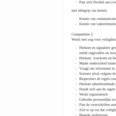
Past zich flexibel aan (v
met inbegrip van kennis:
Kennis van communicati
Kennis van vakterminolo
Competentie 2:
Werkt met oog voor veiligheid,
Herkent en signaleert gev
meldt ongevallen en inci
Herkent, voorkomt en bes
Maakt onderscheid tussen 
Vraagt om informatie in 
Sorteert afval volgens de
Respecteert de regels ro
Herkent asbesthoudende 
Houdt zich aan de regels
Werkt ergonomisch
Gebruikt persoonlijke en
Past de voorschriften met
Ziet er op toe dat veilig
Beperkt stofemissie