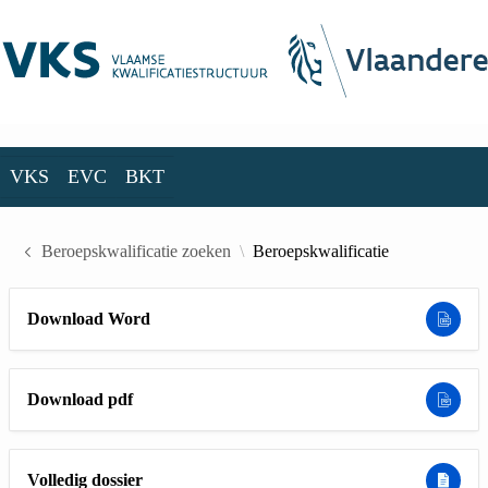
Skip to Main Content
VKS
EVC
BKT
VKS
EVC
BKT
Beroepskwalificatie zoeken
Beroepskwalificatie
Download Word
Download pdf
Volledig dossier