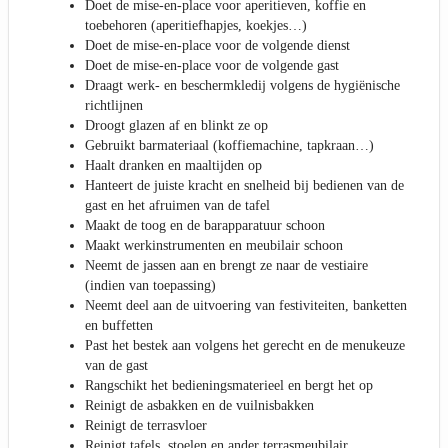
Doet de mise-en-place voor aperitieven, koffie en
toebehoren (aperitiefhapjes, koekjes…)
Doet de mise-en-place voor de volgende dienst
Doet de mise-en-place voor de volgende gast
Draagt werk- en beschermkledij volgens de hygiënische
richtlijnen
Droogt glazen af en blinkt ze op
Gebruikt barmateriaal (koffiemachine, tapkraan…)
Haalt dranken en maaltijden op
Hanteert de juiste kracht en snelheid bij bedienen van de
gast en het afruimen van de tafel
Maakt de toog en de barapparatuur schoon
Maakt werkinstrumenten en meubilair schoon
Neemt de jassen aan en brengt ze naar de vestiaire
(indien van toepassing)
Neemt deel aan de uitvoering van festiviteiten, banketten
en buffetten
Past het bestek aan volgens het gerecht en de menukeuze
van de gast
Rangschikt het bedieningsmaterieel en bergt het op
Reinigt de asbakken en de vuilnisbakken
Reinigt de terrasvloer
Reinigt tafels, stoelen en ander terrasmeubilair