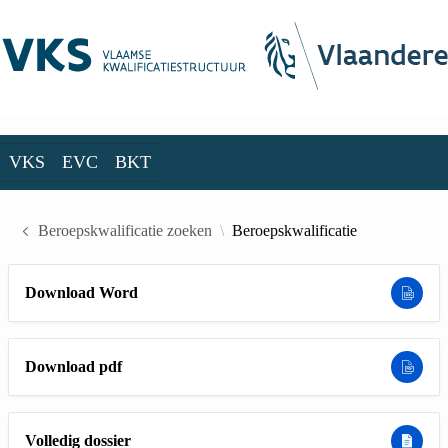
Skip to Main Content
VKS
EVC
BKT
VKS
EVC
BKT
Beroepskwalificatie zoeken
Beroepskwalificatie
Download Word
Download pdf
Volledig dossier