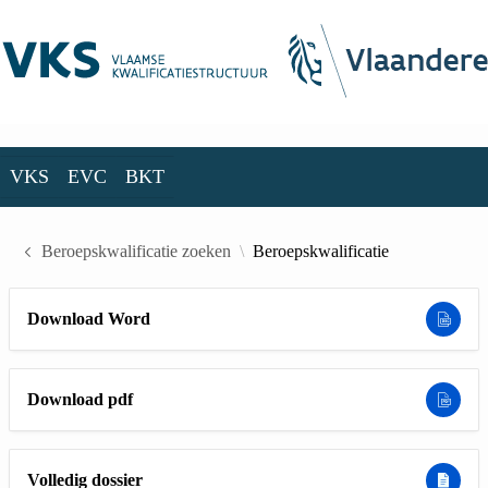
Skip to Main Content
VKS
EVC
BKT
VKS
EVC
BKT
Beroepskwalificatie zoeken
Beroepskwalificatie
Download Word
Download pdf
Volledig dossier