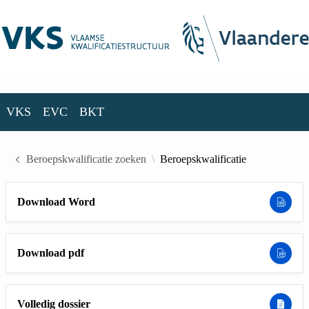
Skip to Main Content
VKS
EVC
BKT
VKS
EVC
BKT
Beroepskwalificatie zoeken
Beroepskwalificatie
Download Word
Download pdf
Volledig dossier