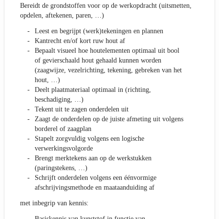
Bereidt de grondstoffen voor op de werkopdracht (uitsmetten,
opdelen, aftekenen, paren, …)
Leest en begrijpt (werk)tekeningen en plannen
Kantrecht en/of kort ruw hout af
Bepaalt visueel hoe houtelementen optimaal uit bool
of gevierschaald hout gehaald kunnen worden
(zaagwijze, vezelrichting, tekening, gebreken van het
hout, …)
Deelt plaatmateriaal optimaal in (richting,
beschadiging, …)
Tekent uit te zagen onderdelen uit
Zaagt de onderdelen op de juiste afmeting uit volgens
borderel of zaagplan
Stapelt zorgvuldig volgens een logische
verwerkingsvolgorde
Brengt merktekens aan op de werkstukken
(paringstekens, …)
Schrijft onderdelen volgens een éénvormige
afschrijvingsmethode en maataanduiding af
met inbegrip van kennis:
Basiskennis van kunststof in functie van