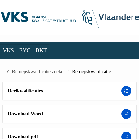
Skip to Main Content
VKS
EVC
BKT
VKS
EVC
BKT
Beroepskwalificatie zoeken
Beroepskwalificatie
Deelkwalificaties
Download Word
Download pdf