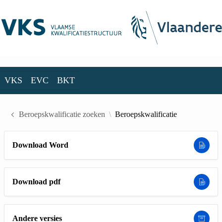
Skip to Main Content
VKS
EVC
BKT
VKS
EVC
BKT
Beroepskwalificatie zoeken
Beroepskwalificatie
Download Word
Download pdf
Andere versies