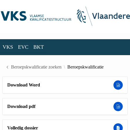
Skip to Main Content
VKS
EVC
BKT
VKS
EVC
BKT
Beroepskwalificatie zoeken
Beroepskwalificatie
Download Word
Download pdf
Volledig dossier