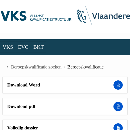
Skip to Main Content
VKS
EVC
BKT
VKS
EVC
BKT
Beroepskwalificatie zoeken
Beroepskwalificatie
Download Word
Download pdf
Volledig dossier