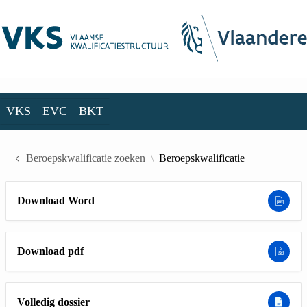
Skip to Main Content
VKS
EVC
BKT
VKS
EVC
BKT
Beroepskwalificatie zoeken
Beroepskwalificatie
Download Word
Download pdf
Volledig dossier