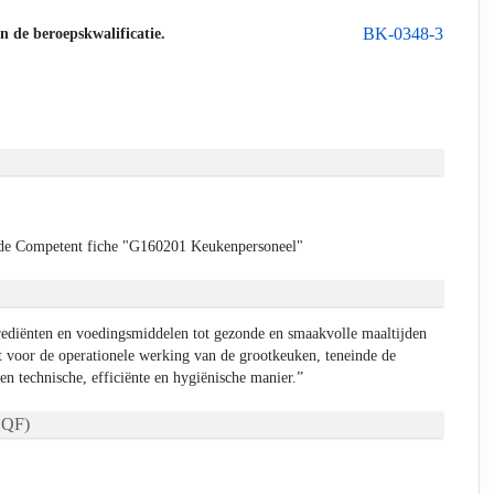
BK-0348-3
an de beroepskwalificatie.
de Competent fiche "G160201 Keukenpersoneel"
rediënten en voedingsmiddelen tot gezonde en smaakvolle maaltijden
 voor de operationele werking van de grootkeuken, teneinde de
een technische, efficiënte en hygiënische manier.”
QF)