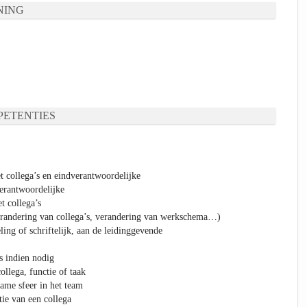
NING
ETENTIES
t collega’s en eindverantwoordelijke
erantwoordelijke
t collega’s
verandering van collega’s, verandering van werkschema…)
ng of schriftelijk, aan de leidinggevende
s indien nodig
ollega, functie of taak
name sfeer in het team
tie van een collega