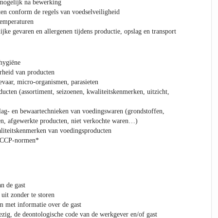
 mogelijk na bewerking
en conform de regels van voedselveiligheid
temperaturen
jke gevaren en allergenen tijdens productie, opslag en transport
 hygiëne
rheid van producten
evaar, micro-organismen, parasieten
ucten (assortiment, seizoenen, kwaliteitskenmerken, uitzicht,
lag- en bewaartechnieken van voedingswaren (grondstoffen,
ten, afgewerkte producten, niet verkochte waren…)
liteitskenmerken van voedingsproducten
ACCP-normen*
an de gast
it zonder te storen
m met informatie over de gast
ezig, de deontologische code van de werkgever en/of gast