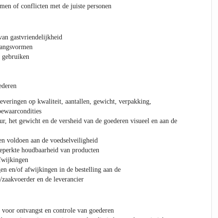
men of conflicten met de juiste personen
van gastvriendelijkheid
gangsvormen
e gebruiken
ederen
everingen op kwaliteit, aantallen, gewicht, verpakking,
ewaarcondities
ur, het gewicht en de versheid van de goederen visueel en aan de
en voldoen aan de voedselveiligheid
eperkte houdbaarheid van producten
afwijkingen
en en/of afwijkingen in de bestelling aan de
zaakvoerder en de leverancier
 voor ontvangst en controle van goederen