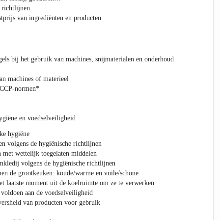
 richtlijnen
stprijs van ingrediënten en producten
gels bij het gebruik van machines, snijmaterialen en onderhoud
an machines of materieel
ACCP-normen*
ygiëne en voedselveiligheid
jke hygiëne
n volgens de hygiënische richtlijnen
 met wettelijk toegelaten middelen
kledij volgens de hygiënische richtlijnen
nnen de grootkeuken: koude/warme en vuile/schone
et laatste moment uit de koelruimte om ze te verwerken
 voldoen aan de voedselveiligheid
 versheid van producten voor gebruik