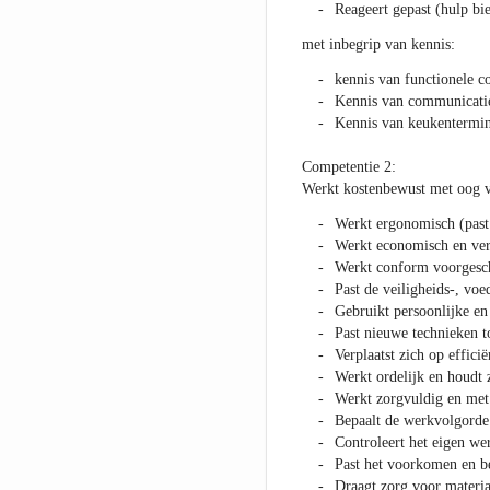
Reageert gepast (hulp bi
met inbegrip van kennis:
kennis van functionele c
Kennis van communicati
Kennis van keukentermino
Competentie 2:
Werkt kostenbewust met oog vo
Werkt ergonomisch (past 
Werkt economisch en verm
Werkt conform voorgesch
Past de veiligheids-, voe
Gebruikt persoonlijke en
Past nieuwe technieken to
Verplaatst zich op effici
Werkt ordelijk en houdt 
Werkt zorgvuldig en met 
Bepaalt de werkvolgorde 
Controleert het eigen we
Past het voorkomen en be
Draagt zorg voor materia