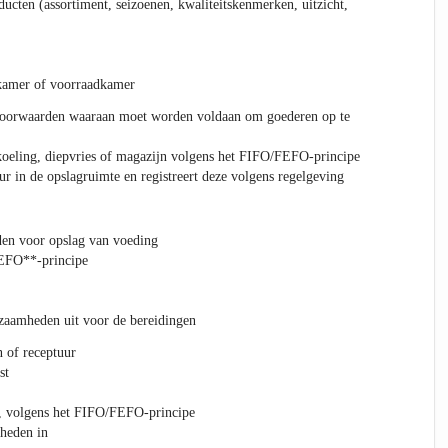
ucten (assortiment, seizoenen, kwaliteitskenmerken, uitzicht,
lkamer of voorraadkamer
voorwaarden waaraan moet worden voldaan om goederen op te
koeling, diepvries of magazijn volgens het FIFO/FEFO-principe
ur in de opslagruimte en registreert deze volgens regelgeving
en voor opslag van voeding
EFO**-principe
zaamheden uit voor de bereidingen
 of receptuur
st
n, volgens het FIFO/FEFO-principe
lheden in