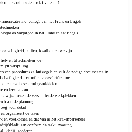
eden, afstand houden, relativeren…)
ommunicatie met collega’s in het Frans en Engels
etechnieken
logie en vakjargon in het Frans en het Engels
or veiligheid, milieu, kwaliteit en welzijn
hef- en tiltechnieken toe)
ijdt verspilling
reven procedures en huisregels en vult de nodige documenten in
dselveiligheids- en milieuvoorschriften toe
 collectieve beschermingsmiddelen
e en leert ze aan
ënte wijze tussen de verschillende werkplekken
zich aan de planning
oog voor detail
en organiseert de taken
rk en voorkomen en dat van al het keukenpersoneel
drijfskledij aan conform de taakuitvoering
al, kledij, goederen…