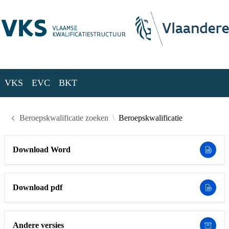
Skip to Main Content
VKS
EVC
BKT
VKS
EVC
BKT
Beroepskwalificatie zoeken
Beroepskwalificatie
Download Word
Download pdf
Andere versies