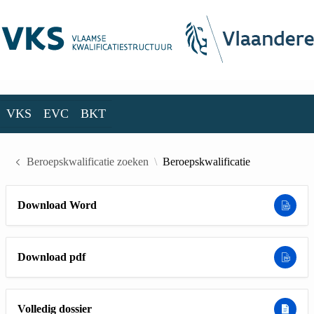
Skip to Main Content
VKS
EVC
BKT
VKS
EVC
BKT
Beroepskwalificatie zoeken
Beroepskwalificatie
Download Word
Download pdf
Volledig dossier