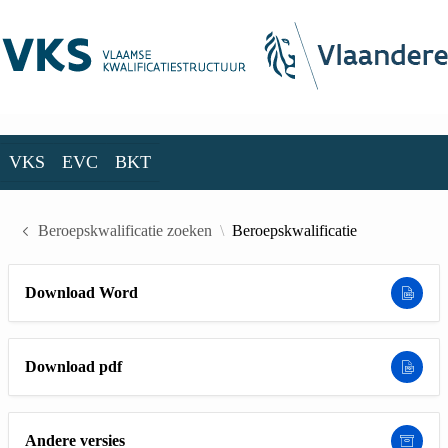
Skip to Main Content
VKS
EVC
BKT
VKS
EVC
BKT
Beroepskwalificatie zoeken
Beroepskwalificatie
Download Word
Download pdf
Andere versies