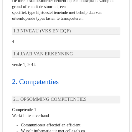
De torenkraanbestuurder bedient op een bouwplaats vanop de
grond of vanuit de stuurhut, een
specifiek type hijstoestel teneinde met behulp daarvan
uiteenlopende types lasten te transporteren.
NIVEAU (VKS EN EQF)
4
JAAR VAN ERKENNING
versie 1, 2014
Competenties
OPSOMMING COMPETENTIES
Competentie 1:
Werkt in teamverband
Communiceert effectief en efficiënt
Wisselt informatie uit met collega’s en