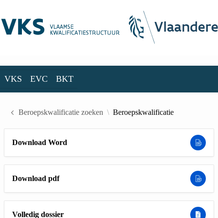
Skip to Main Content
VKS
EVC
BKT
VKS
EVC
BKT
Beroepskwalificatie zoeken
Beroepskwalificatie
Download Word
Download pdf
Volledig dossier